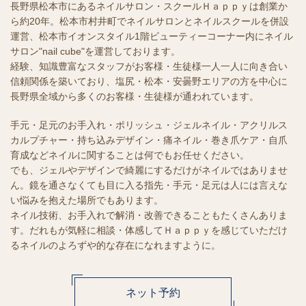
長野県松本市にあるネイルサロン・スクールＨａｐｐｙは創業か
ら約20年。松本市村井町でネイルサロンとネイルスクールを併設
運営、松本市イオンスタイル1階ビューティーコーナー内にネイル
サロン"nail cube"を運営しております。
経験、知識豊富なスタッフがお客様・生徒様一人一人に向き合い
信頼関係を築いており、塩尻・松本・安曇野エリアの方を中心に
長野県全域から多くのお客様・生徒様が通われています。
手元・足元のお手入れ・ポリッシュ・ジェルネイル・アクリルス
カルプチャー・持ち込みデザイン・痛ネイル・巻き爪ケア・自爪
育成などネイルに関することは何でもお任せください。
でも、ジェルやデザインで綺麗にするだけがネイルではありませ
ん。鏡を通さなくても目に入る指先・手元・足元は人には言えな
い悩みを抱えた場所でもあります。
ネイル技術、お手入れで解消・改善できることもたくさんありま
す。だれもが気軽に相談・体感してＨａｐｐｙを感じていただけ
るネイルのよろずや的な存在になれますように。
ネット予約