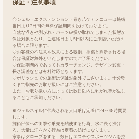
保証・注意事項
◇ジェル・エクステンション・巻き爪ケアメニューは施術
当日より7日間の無料保証期間を設けております。
自然な浮きや剥がれ・パーツ破損や取れてしまった状態が
保証対象となり、ご連絡日より5日以内にご来店いただけ
る場合に限ります。
◇お客様の不注意や故意による破損、損傷と判断される場
合は保証対象外といたしますのでご了承ください。
◇保証期間内であってもカラーチェンジ、デザイン変更・
長さ調整などは有料対応となります。
◇ポリッシュでの施術は保証対象外でございます。十分乾
くまで指先のお取り扱いにはご注意ください。
また、お取り扱い方によっては数日以内に剥がれ等が生じ
ることもご承知ください。
※ジェルネイルに代表される人口爪は定着に24～48時間要
します。
施術部位への衝撃や爪先を酷使する行為、水に長く浸け
る、大量に汗をかく行為は定着の妨げになります。
家事はグローブをする、数日はエステやスポーツジムを控